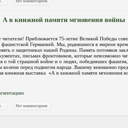
...
Нет комментариев
А в книжной памяти мгновения войны
 читатели! Приближается 75-летие Великой Победы сове
д фашистской Германией. Мы, родившиеся в мирное врем
амять о защитниках нашей Родины. Память потомков зак
окументах, письмах фронтовиков, которые невозможно чит
ня о той страшной войне и о людях, победивших фашизм
м колени перед подвигом народа .Вашему вниманию пре
ая книжная выставка «А в книжной памяти мгновения в
резентацию
...
Нет комментариев