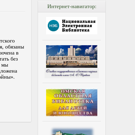
Интернет-навигатор:
тского
я, обязаны
лючена в
ать без
, мы
дложена
ойны».