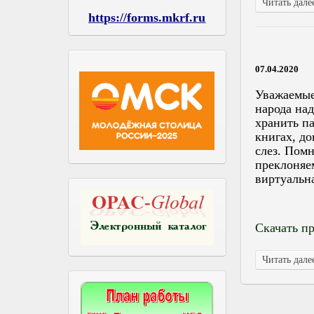
Читать далее
https://forms.mkrf.ru
07.04.2020
Уважаемые
народа на
хранить п
книгах, д
слез. Пом
преклоняе
виртуальн
Скачать п
Читать далее