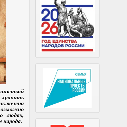
ашисткой
 хранить
заключена
евозможно
о людях,
 народа.