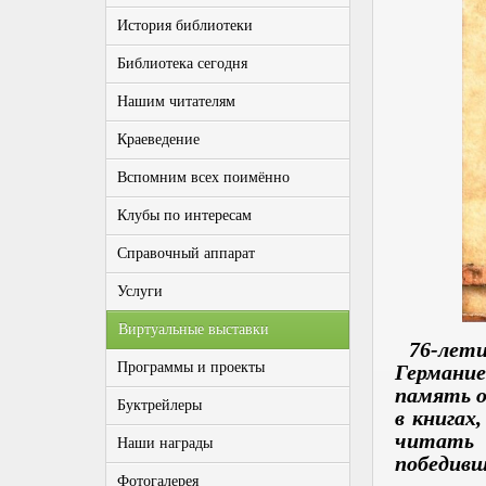
История библиотеки
Библиотека сегодня
Нашим читателям
Краеведение
Вспомним всех поимённо
Клубы по интересам
Справочный аппарат
Услуги
Виртуальные выставки
76-лети
Программы и проекты
Германи
память о
Буктрейлеры
в книгах
читать 
Наши награды
победивш
Фотогалерея