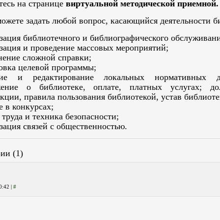
тесь на странице
виртуальной методической приемной.
можете задать любой вопрос, касающийся деятельности б
зация библиотечного и библиографического обслуживани
зация и проведение массовых мероприятий;
ение сложной справки;
овка целевой программы;
ние и редактирование локальных нормативных д
жение о библиотеке, оплате, платных услугах; до
кции, правила пользования библиотекой, устав библиотек
е в конкурсах;
 труда и техника безопасности;
зация связей с общественностью.
ии (1)
0:42
|
#