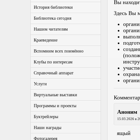
Вы находи
История библиотеки
Здесь Вы 
Библиотека сегодня
органи
Нашим читателям
органи
выполн
Краеведение
подгот
созда
Вспомним всех поимённо
(поло
инстру
Клубы по интересам
участи
Справочный аппарат
охрана
органи
Услуги
Виртуальные выставки
Комментар
Программы и проекты
Аноним
Буктрейлеры
15.03.2026 в 2
Наши награды
ящый
Фотогалерея