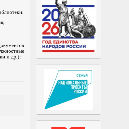
иблиотеки:
я;
окументов
лжностные
и и др.);