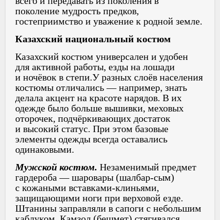
всего и передавать из поколения в
поколение мудрость предков,
гостеприимство и уважение к родной земле.
Казахский национальный костюм
Казахский костюм универсален и удобен
для активной работы, езды на лошади
и ночёвок в степи.
У разных слоёв населения
костюмы отличались — например, знать
делала акцент на красоте нарядов. В их
одежде было больше вышивки, меховых
оторочек, подчёркивающих достаток
и высокий статус. При этом базовые
элементы одежды всегда оставались
одинаковыми.
Мужской костюм.
Незаменимый предмет
гардероба — шаровары (шалбар‑сым)
с кожаными вставками-клиньями,
защищающими ноги при верховой езде.
Штанины заправляли в сапоги с небольшим
каблуком. Камзол (бешмет) стягивался