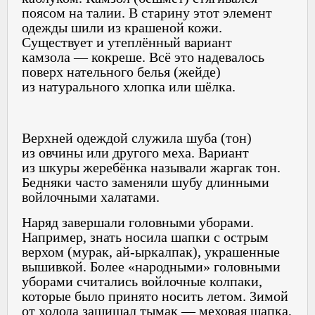
поясом на талии. В старину этот элемент
одежды шили из крашеной кожи.
Существует и утеплённый вариант
камзола — кокреше. Всё это надевалось
поверх нательного белья (жейде)
из натурального хлопка или шёлка.
Верхней одеждой служила шуба (тон)
из овчины или другого меха. Вариант
из шкуры жеребёнка называли жаргак тон.
Бедняки часто заменяли шубу длинными
войлочными халатами.
Наряд завершали головными уборами.
Например, знать носила шапки с острым
верхом (мурак, ай‑ыркалпак), украшенные
вышивкой. Более «народными» головными
уборами считались войлочные колпаки,
которые было принято носить летом. Зимой
от холода защищал тымак — меховая шапка,