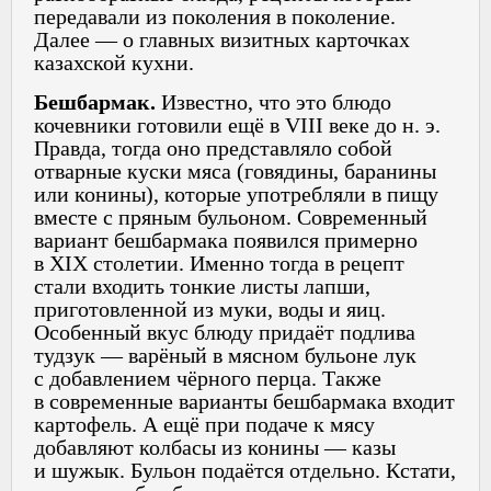
передавали из поколения в поколение.
Далее — о главных визитных карточках
казахской кухни.
Бешбармак.
Известно, что это блюдо
кочевники готовили ещё в VIII веке до н. э.
Правда, тогда оно представляло собой
отварные куски мяса (говядины, баранины
или конины), которые употребляли в пищу
вместе с пряным бульоном. Современный
вариант бешбармака появился примерно
в XIX столетии. Именно тогда в рецепт
стали входить тонкие листы лапши,
приготовленной из муки, воды и яиц.
Особенный вкус блюду придаёт подлива
тудзук — варёный в мясном бульоне лук
с добавлением чёрного перца. Также
в современные варианты бешбармака входит
картофель. А ещё при подаче к мясу
добавляют колбасы из конины — казы
и шужык. Бульон подаётся отдельно. Кстати,