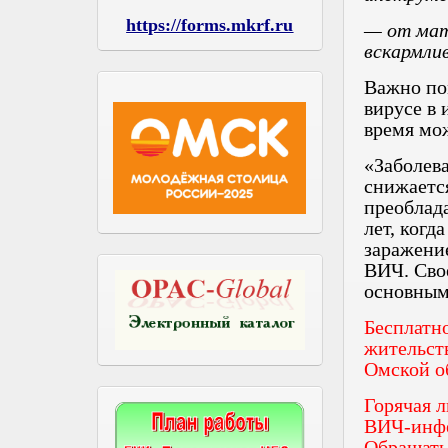
https://forms.mkrf.ru
— от мате
вскармлив
Важно пом
вирусе в 
время мо
«Заболев
снижаетс
преоблада
лет, когд
заражени
ВИЧ. Сво
основным
Бесплатн
жительст
Омской о
Горячая 
ВИЧ-инфек
Обращать