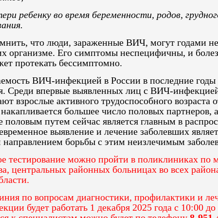
ри ребенку во время беременности, родов, грудног
ания.
нить, что люди, зараженные ВИЧ, могут годами не
их организме. Его симптомы неспецифичны, и болез
жет протекать бессимптомно.
аемость ВИЧ-инфекцией в России в последние годы
я. Среди впервые выявленных лиц с ВИЧ-инфекцие
ют взрослые активного трудоспособного возраста о
а накапливается большее число половых партнеров, 
е половым путем сейчас является главным в распро
евременное выявление и лечение заболевших являет
 направлением борьбы с этим неизлечимым заболе
ое тестирование можно пройти в поликлиниках по 
ва, центральных районных больницах во всех район
бласти.
линия по вопросам диагностики, профилактики и ле
ции будет работать 1 декабря 2025 года с 10:00 до 
ся к специалистам можно будет по телефону
8-951-