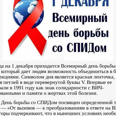
да на 1 декабря приходится Всемирный день борьбы
который дает людям возможность объединиться в б
кциями. Символом дня является красная ленточка,
 петлей в виде перевернутой буквы V. Впервые ее
али в 1991 году как знак солидарности с ВИЧ-
ванными и памяти о жертвах этой болезни.
 День борьбы со СПИДом посвящен определенной т
 — «От вызовов — к преобразованиям в ответе на 
торы подчеркивают, что в нынешних условиях необ