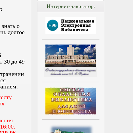
Интернет-навигатор:
о
 знать о
нь долгое
й
т 30 до 49
а
странении
ся
ванием.
месту
ах
чения
16:00.
419-06-