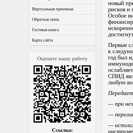
новый пр
рисков и
Виртуальная приемная
Особое в
Обратная связь
финансир
искоренен
Гостевая книга
достигнут
Карта сайта
Первые с
к следую
год был 
Оцените нашу работу
иммуноде
ослабляет
СПИД явля
любую во
Передает
— при не
— перели
— исполь
Ссылка:
инструме