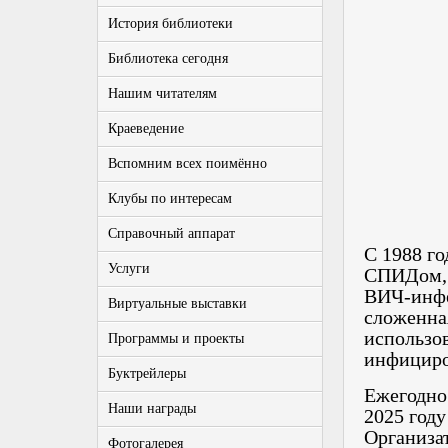
История библиотеки
Библиотека сегодня
Нашим читателям
Краеведение
Вспомним всех поимённо
Клубы по интересам
Справочный аппарат
С 1988 го
Услуги
СПИДом, 
ВИЧ-инфе
Виртуальные выставки
сложенная
использов
Программы и проекты
инфициро
Буктрейлеры
Ежегодно
Наши награды
2025 году
Организа
Фотогалерея