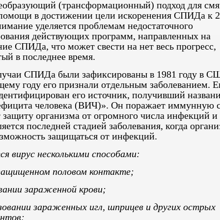
еобразующий (трансформационный) подход для смя
 помощи в достижении цели искоренения СПИДа к 20
нимание уделяется проблемам недостаточного
ования действующих программ, направленных на
ие СПИДа, что может свести на нет весь прогресс,
ый в последнее время.
лучаи СПИДа были зафиксированы в 1981 году в СШ
щему году его признали отдельным заболеванием. Е
идентифицирован его источник, получивший названи
фицита человека (ВИЧ)». Он поражает иммунную с
 защиту организма от огромного числа инфекций и 
ется последней стадией заболевания, когда органи
зможность защищаться от инфекций.
ся вирус несколькими способами:
защищенном половом контакте;
вании зараженной крови;
зовании зараженных игл, шприцев и других острых
нтов;