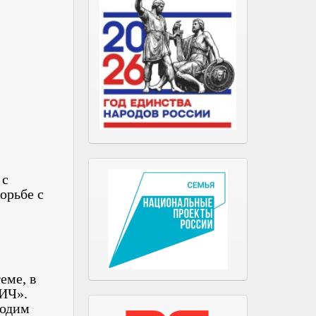
 с
орьбе с
еме, в
ВИЧ».
ходим