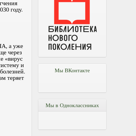
гчения
30 году.
А, а уже
ще через
е «вирус
истему и
Мы ВКонтакте
болезней.
зм теряет
Мы в Одноклассниках